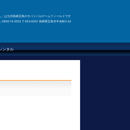
ん」は九州長崎五島のサバイバルゲームフィールドです
L.0959-74-3552 〒853-0002 長崎県五島市中央町4-34
レンタル