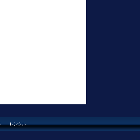
ス
レンタル